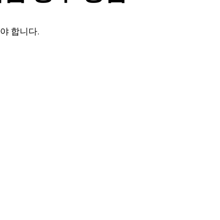
야 합니다.