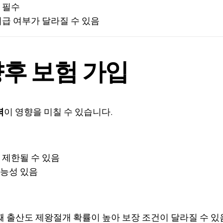
 필수
급 여부가 달라질 수 있음
후 보험 가입
력
이 영향을 미칠 수 있습니다.
 제한될 수 있음
가능성 있음
째 출산도 제왕절개 확률이 높아 보장 조건이 달라질 수 있