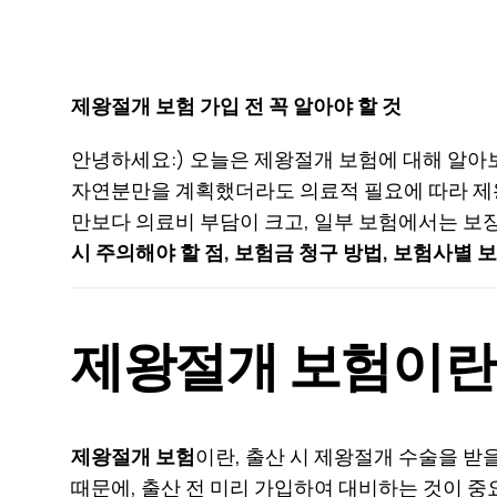
제왕절개 보험 가입 전 꼭 알아야 할 것
안녕하세요:) 오늘은 제왕절개 보험에 대해 알아
자연분만을 계획했더라도 의료적 필요에 따라 제왕
만보다 의료비 부담이 크고, 일부 보험에서는 보
시 주의해야 할 점, 보험금 청구 방법, 보험사별 
제왕절개 보험이란
제왕절개 보험
이란, 출산 시 제왕절개 수술을 
때문에, 출산 전 미리 가입하여 대비하는 것이 중