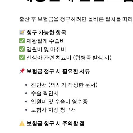
출산 후 보험금을 청구하려면 올바른 절차를 따라
청구 가능한 항목
제왕절개 수술비
입원비 및 마취비
신생아 관련 치료비 (합병증 발생 시)
보험금 청구 시 필요한 서류
진단서 (의사가 작성한 문서)
수술 확인서
입원비 및 수술비 영수증
보험사 지정 청구서
보험금 청구 시 주의할 점