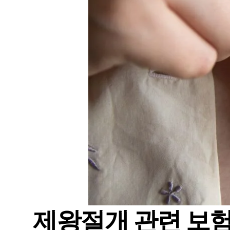
제왕절개 관련 보험