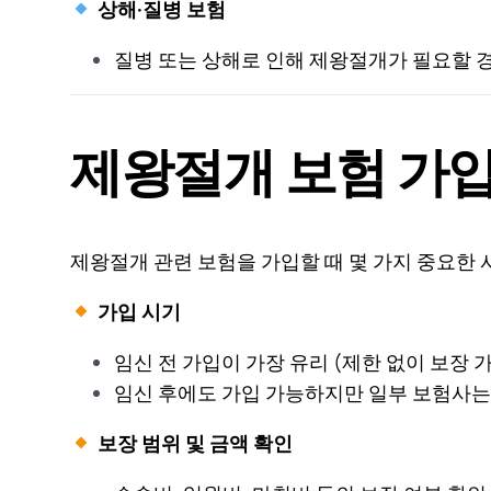
상해·질병 보험
질병 또는 상해로 인해 제왕절개가 필요할 
제왕절개 보험 가입
제왕절개 관련 보험을 가입할 때 몇 가지 중요한 
가입 시기
임신 전 가입이 가장 유리 (제한 없이 보장 
임신 후에도 가입 가능하지만 일부 보험사는
보장 범위 및 금액 확인