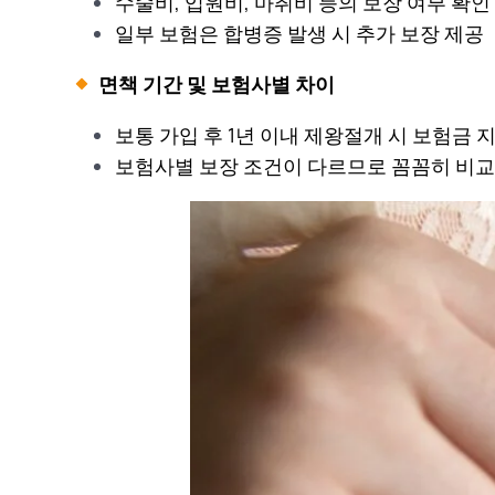
수술비, 입원비, 마취비 등의 보장 여부 확인
일부 보험은 합병증 발생 시 추가 보장 제공
면책 기간 및 보험사별 차이
보통 가입 후 1년 이내 제왕절개 시 보험금 
보험사별 보장 조건이 다르므로 꼼꼼히 비교