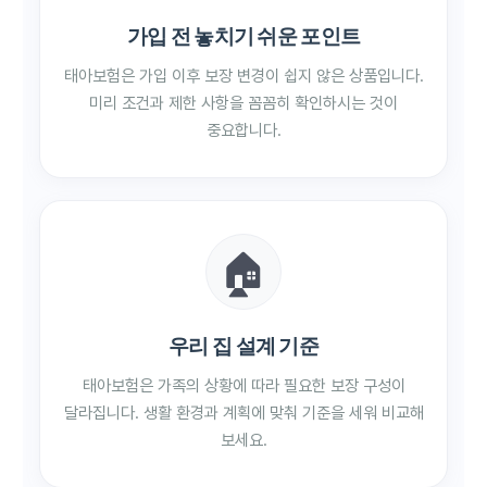
가입 전 놓치기 쉬운 포인트
태아보험은 가입 이후 보장 변경이 쉽지 않은 상품입니다.
미리 조건과 제한 사항을 꼼꼼히 확인하시는 것이
중요합니다.
🏠
우리 집 설계 기준
태아보험은 가족의 상황에 따라 필요한 보장 구성이
달라집니다. 생활 환경과 계획에 맞춰 기준을 세워 비교해
보세요.