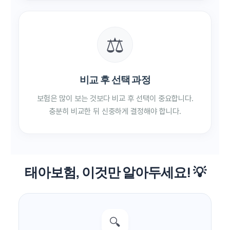
⚖️
비교 후 선택 과정
보험은 많이 보는 것보다 비교 후 선택이 중요합니다.
충분히 비교한 뒤 신중하게 결정해야 합니다.
태아보험, 이것만 알아두세요! 💡
🔍