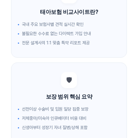
태아보험 비교사이트란?
국내 주요 보험사별 견적 실시간 확인
불필요한 수수료 없는 다이렉트 가입 안내
전문 설계사의 1:1 맞춤 특약 리포트 제공
🛡️
보장 범위 핵심 요약
선천이상 수술비 및 입원 일당 집중 보장
저체중아/미숙아 인큐베이터 비용 대비
신생아부터 성장기 자녀 질병/상해 포함