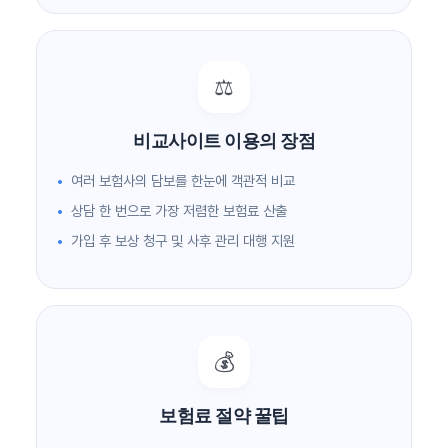
⚖️
비교사이트 이용의 장점
여러 보험사의 담보를 한눈에 객관적 비교
상담 한 번으로 가장 저렴한 보험료 산출
가입 후 보상 청구 및 사후 관리 대행 지원
💰
보험료 절약 꿀팁